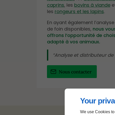
caprins
, les
bovins à viande
e
les
rongeurs et les lapins
.
En ayant également l’analyse 
de foin disponibles,
nous vou
offrons l’opportunité de choisi
adapté à vos animaux.
Analyse et distributeur de 
Nous contacter
Your priva
We use Cookies to