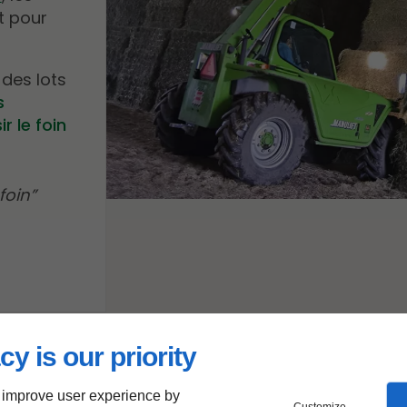
t pour
des lots
s
r le foin
foin
cy is our priority
 improve user experience by