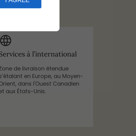
I AGREE
orfoin Inc :
Services à l’international
Zone de livraison étendue
s’étalant en Europe, au Moyen-
Orient, dans l'Ouest Canadien
et aux États-Unis.