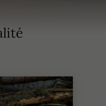
lité
.