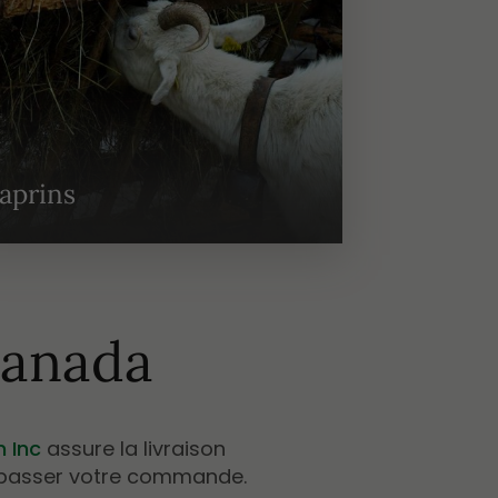
aprins
Bovins d
Canada
in
Inc
assure la livraison
r passer votre commande.