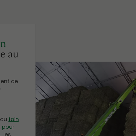
in
e au
ment de
é
 du
foin
e pour
s
, les