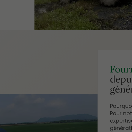
Fourn
depui
géné
Pourquoi
Pour not
expertis
générati