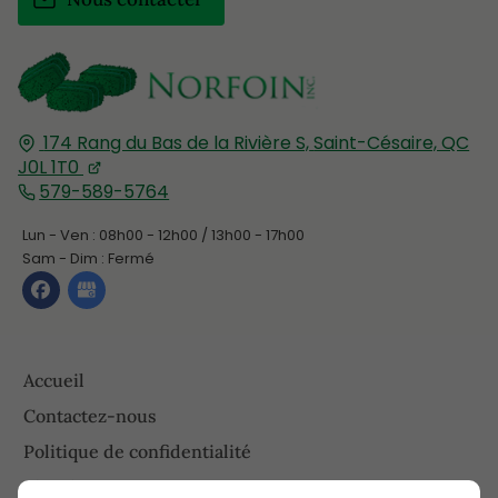
174 Rang du Bas de la Rivière S,
Saint-Césaire, QC
J0L 1T0
579-589-5764
Lun - Ven : 08h00 - 12h00 / 13h00 - 17h00
Sam - Dim : Fermé
Accueil
Contactez-nous
Politique de confidentialité
Plan du site