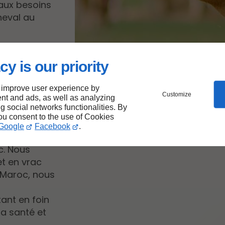
 aux besoins
heval au
cy is our priority
chevaux
 improve user experience by
Customize
nt and ads, as well as analyzing
ng social networks functionalities. By
you consent to the use of Cookies
ialisée dans
Google
Facebook
.
 pour les
c. Nous
t en vrac
 Maroc, nous
ant en foin
la santé et