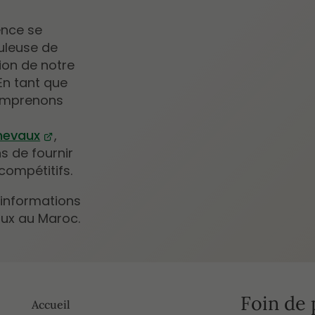
ence se
culeuse de
tion de notre
 En tant que
comprenons
chevaux
,
s de fournir
compétitifs.
 informations
aux au Maroc.
Foin de 
Accueil