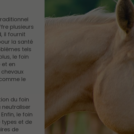
raditionnel
fre plusieurs
il fournit
pour la santé
roblèmes tels
lus, le foin
 et en
x chevaux
 comme le
ion du foin
à neutraliser
Enfin, le foin
 types et de
ires de